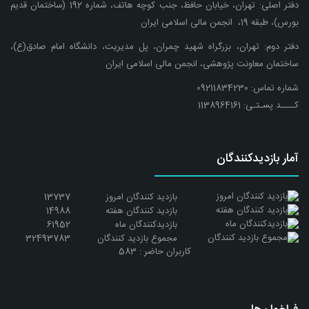
دفتر اصلی:
تهران، خیابان حافظ، جنب کوچه هاتف، شماره 192 (ساختمان قدیم
بورس)، طبقه 19، انجمن مالی اسلامی ایران
دفتر دوم:
تهران، بزرگراه شهید چمران، پل مدیریت، دانشگاه امام صادق(ع)،
ساختمان معاونت پژوهشی، انجمن مالی اسلامی ایران
شماره تماس: 09211834230
کــــد پسـتـی: 1138964161
آمار بازدیدکنندگان
بازدید کنندگان امروز
13737
بازدید کنندگان هفته
14988
بازدیدکنندگان ماه
61952
مجموع بازدید کنندگان
32493783
کاربران حاضر :
583