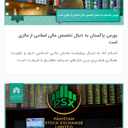
بورس پاکستان به دنبال تخصص مالی اسلامی از مالزی
است
اسـلام آباد به دنبـال پیشرفـت بخـش مالـی اسـلامی خـود و تقویـت
همکاری فرامـرزی بیـن بازارهای سـرمایه مطابــق با شریعـت اسـت.